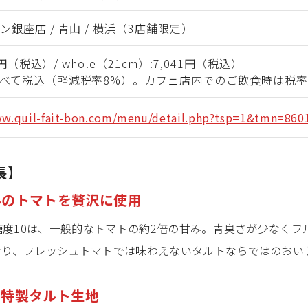
銀座店 / 青山 / 横浜（3店舗限定）
80円（税込）/ whole（21cm）:7,041円（税込）
べて税込（軽減税率8%）。カフェ店内でのご飲食時は税率
ww.quil-fait-bon.com/menu/detail.php?tsp=1&tmn=860
長】
みのトマトを贅沢に使用
糖度10は、一般的なトマトの約2倍の甘み。青臭さが少なく
なり、フレッシュトマトでは味わえないタルトならではのおい
の特製タルト生地