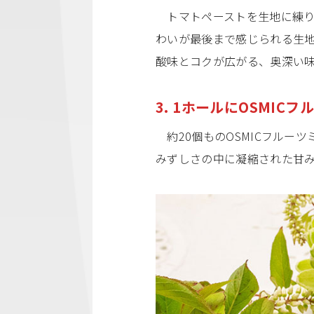
トマトペーストを生地に練り
わいが最後まで感じられる生
酸味とコクが広がる、奥深い
3. 1ホールにOSMIC
約20個ものOSMICフルー
みずしさの中に凝縮された甘