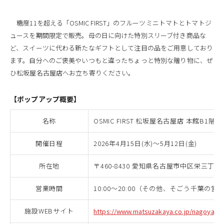
糖度11を超える「OSMIC FIRST」のフルーツミニトマトとトマトジ
ュースを期間限定で販売。母の日に向けた特別スリーブ付き商品な
ど、スイーツに代わる新たなギフトとして注目の品をご用意しており
ます。自分へのご褒美やいつもと違ったちょっと特別な贈り物に、ぜ
ひ松坂屋名古屋店へお立ち寄りください。
【ポップアップ概要】
名称
OSMIC FIRST 松坂屋名古屋店 本館B1
開催日程
2026年4月15日(水)～5月12日(金)
所在地
〒460-8430 愛知県名古屋市中区栄三丁
営業時間
10:00～20:00（その他、そごう千葉の
施設WEBサイト
https://www.matsuzakaya.co.jp/nagoya/