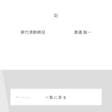
記
新代表取締役 渡邉 誠一
一覧に戻る