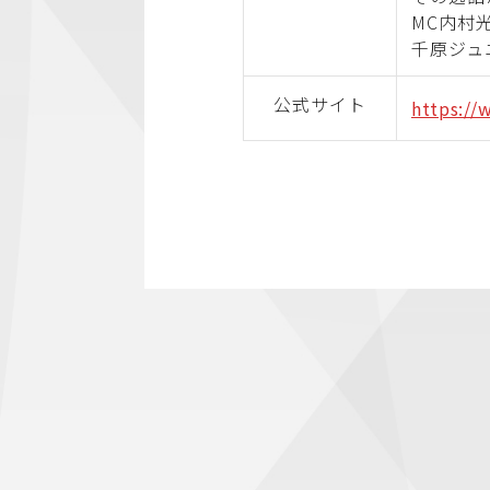
MC内村
千原ジュ
公式サイト
https://