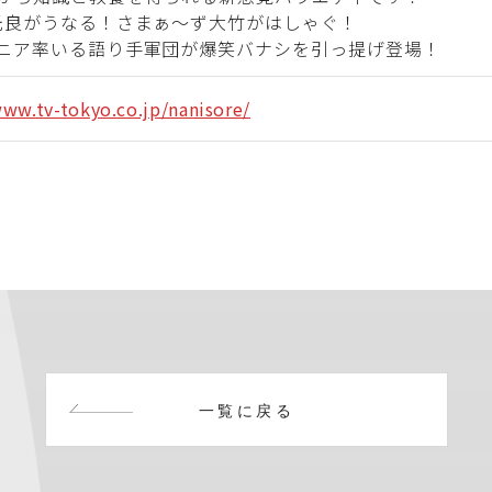
光良がうなる！さまぁ～ず大竹がはしゃぐ！
ニア率いる語り手軍団が爆笑バナシを引っ提げ登場！
www.tv-tokyo.co.jp/nanisore/
一覧に戻る