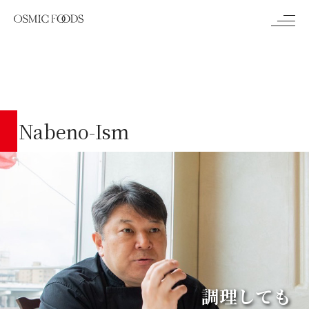
メ
ニ
ュ
ー
Nabeno-Ism
調理しても